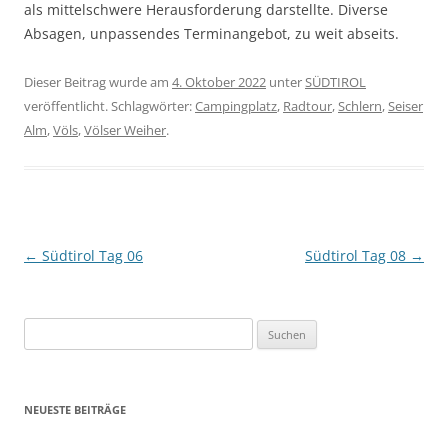
als mittelschwere Herausforderung darstellte. Diverse
Absagen, unpassendes Terminangebot, zu weit abseits.
Dieser Beitrag wurde am
4. Oktober 2022
unter
SÜDTIROL
veröffentlicht. Schlagwörter:
Campingplatz
,
Radtour
,
Schlern
,
Seiser
Alm
,
Völs
,
Völser Weiher
.
Beitragsnavigation
←
Südtirol Tag 06
Südtirol Tag 08
→
Suchen
nach:
NEUESTE BEITRÄGE