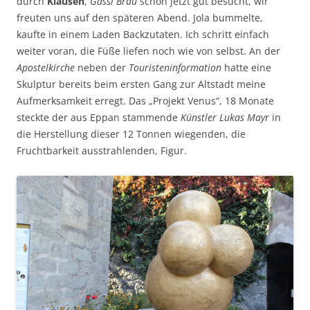
durch
Klausen
,
Gassl Bräu
schon jetzt gut besucht, wir
freuten uns auf den späteren Abend. Jola bummelte,
kaufte in einem Laden Backzutaten. Ich schritt einfach
weiter voran, die Füße liefen noch wie von selbst. An der
Apostelkirche
neben der
Touristeninformation
hatte eine
Skulptur bereits beim ersten Gang zur Altstadt meine
Aufmerksamkeit erregt. Das „Projekt Venus“, 18 Monate
steckte der aus Eppan stammende
Künstler Lukas Mayr
in
die Herstellung dieser 12 Tonnen wiegenden, die
Fruchtbarkeit ausstrahlenden, Figur.