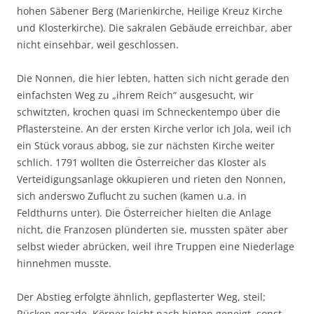
hohen Säbener Berg (Marienkirche, Heilige Kreuz Kirche
und Klosterkirche). Die sakralen Gebäude erreichbar, aber
nicht einsehbar, weil geschlossen.
Die Nonnen, die hier lebten, hatten sich nicht gerade den
einfachsten Weg zu „ihrem Reich“ ausgesucht, wir
schwitzten, krochen quasi im Schneckentempo über die
Pflastersteine. An der ersten Kirche verlor ich Jola, weil ich
ein Stück voraus abbog, sie zur nächsten Kirche weiter
schlich. 1791 wollten die Österreicher das Kloster als
Verteidigungsanlage okkupieren und rieten den Nonnen,
sich anderswo Zuflucht zu suchen (kamen u.a. in
Feldthurns unter). Die Österreicher hielten die Anlage
nicht, die Franzosen plünderten sie, mussten später aber
selbst wieder abrücken, weil ihre Truppen eine Niederlage
hinnehmen musste.
Der Abstieg erfolgte ähnlich, gepflasterter Weg, steil;
Rücken gerade, Körper leicht nach hinten geneigt, sonst