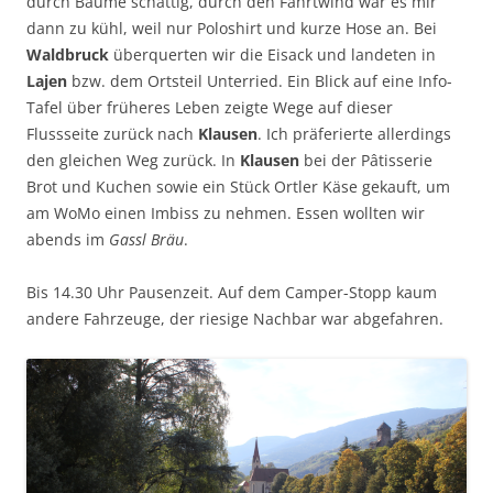
durch Bäume schattig, durch den Fahrtwind war es mir
dann zu kühl, weil nur Poloshirt und kurze Hose an. Bei
Waldbruck
überquerten wir die Eisack und landeten in
Lajen
bzw. dem Ortsteil Unterried. Ein Blick auf eine Info-
Tafel über früheres Leben zeigte Wege auf dieser
Flussseite zurück nach
Klausen
. Ich präferierte allerdings
den gleichen Weg zurück. In
Klausen
bei der Pâtisserie
Brot und Kuchen sowie ein Stück Ortler Käse gekauft, um
am WoMo einen Imbiss zu nehmen. Essen wollten wir
abends im
Gassl Bräu
.
Bis 14.30 Uhr Pausenzeit. Auf dem Camper-Stopp kaum
andere Fahrzeuge, der riesige Nachbar war abgefahren.