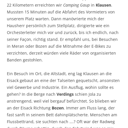
22 Kilometern erreichten wir
Camping Gaup
in
Klausen
.
Mussten 15 Minuten auf die Abfahrt des Vormieters von
unserem Platz warten. Dann manövrierte mich der
Hausherr persönlich zum Stellplatz, dirigierte wie ein
Orchesterleiter mich vor und zurück, bis ich endlich, nach
seiner Façon, richtig stand. Er empfahl uns, bei Besuchen
in Meran oder Bozen auf die Mitnahme der E-Bikes zu
verzichten, derzeit würden viele Räder von organisierten
Banden gestohlen.
Ein Besuch im Ort, die Altstadt, eng lag Klausen an die
Eisack gebaut an eine der Talseiten gequetscht, ansonsten
viel Gewerbe und Industrie. Ein Ausflug, wohin sollte es
gehen? In die Berge nach
Verdings
schien Jola zu
anstrengend, weil viel bergauf befürchtet. So blieben wir
an der Eisack Richtung
Bozen
. Immer am Fluss lang, der
fast sanft in seinem Bett dahinplätscherte. Menschen am
Flussbettrand, sie suchten nach ….? Oft war der Radweg