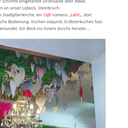
r Schirme eingefärbte Strohsäcke oder etwas
ten an unser Lübeck, Steinbruch.
b Stadtpfarrkirche, ein
Café
namens „
Latte
„, dort
che Bedienung. Kuchen exquisit, Erdbeerkuchen fast
gemundet. Ein Blick ins Innere durchs Fenster….