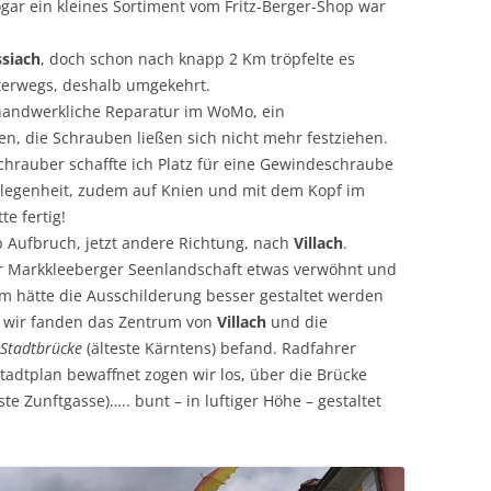
gar ein kleines Sortiment vom Fritz-Berger-Shop war
siach
, doch schon nach knapp 2 Km tröpfelte es
erwegs, deshalb umgekehrt.
 handwerkliche Reparatur im WoMo, ein
n, die Schrauben ließen sich nicht mehr festziehen.
hrauber schaffte ich Platz für eine Gewindeschraube
legenheit, zudem auf Knien und mit dem Kopf im
e fertig!
 Aufbruch, jetzt andere Richtung, nach
Villach
.
r Markkleeberger Seenlandschaft etwas verwöhnt und
em hätte die Ausschilderung besser gestaltet werden
 wir fanden das Zentrum von
Villach
und die
Stadtbrücke
(älteste Kärntens) befand. Radfahrer
Stadtplan bewaffnet zogen wir los, über die Brücke
ste Zunftgasse)….. bunt – in luftiger Höhe – gestaltet