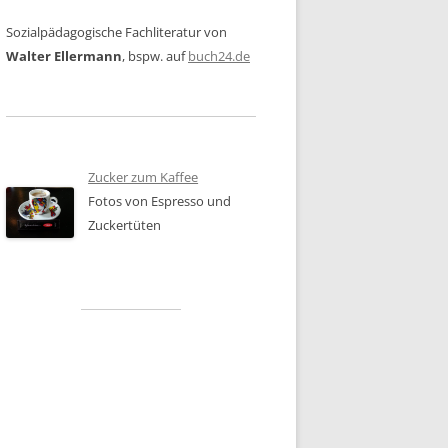
Sozialpädagogische Fachliteratur von
Walter Ellermann
, bspw. auf
buch24.de
Zucker zum Kaffee
Fotos von Espresso und
Zuckertüten