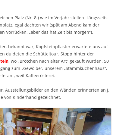
ichen Platz (Nr. 8 ) wie im Vorjahr stellen. Längsseits
nplatz, egal dachten wir (spät am Abend kam der
n Vorrücken, „aber das hat Zeit bis morgen“).
der, bekannt war, Kopfsteinpflaster erwartete uns auf
en duldeten die Schütteltour. Stopp hinter der
tein
, wo „Brötchen nach alter Art“ gekauft wurden. 50
ingang zum „Gewölbe“, unserem „Stammkuchenhaus“,
eferant, weil Kaffeerösterei.
eur, Ausstellungsbilder an den Wänden erinnerten an J.
wie von Kinderhand gezeichnet.