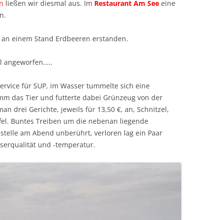
n
ließen wir diesmal aus. Im
Restaurant Am See
eine
n.
 an einem Stand Erdbeeren erstanden.
l angeworfen…..
ervice für SUP, im Wasser tummelte sich eine
mm das Tier und futterte dabei Grünzeug von der
n drei Gerichte, jeweils für 13,50 €, an, Schnitzel,
ffel. Buntes Treiben um die nebenan liegende
estelle am Abend unberührt, verloren lag ein Paar
serqualität und -temperatur.