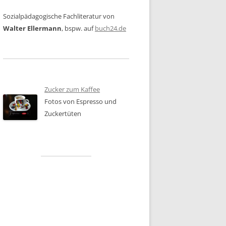
Sozialpädagogische Fachliteratur von
Walter Ellermann
, bspw. auf
buch24.de
Zucker zum Kaffee
Fotos von Espresso und
Zuckertüten