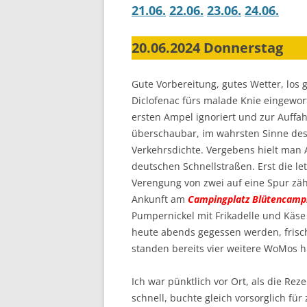
21.06.
22.06.
23.06.
24.06.
20.06.2024 Donnerstag
Gute Vorbereitung, gutes Wetter, los
Diclofenac fürs malade Knie eingewor
ersten Ampel ignoriert und zur Auffa
überschaubar, im wahrsten Sinne des
Verkehrsdichte. Vergebens hielt man 
deutschen Schnellstraßen. Erst die le
Verengung von zwei auf eine Spur zäh
Ankunft am
Campingplatz Blütencamp
Pumpernickel mit Frikadelle und Käse
heute abends gegessen werden, frisch
standen bereits vier weitere WoMos hi
Ich war pünktlich vor Ort, als die Re
schnell, buchte gleich vorsorglich fü