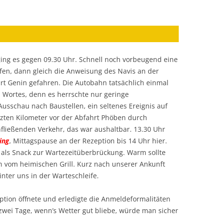
 ging es gegen 09.30 Uhr. Schnell noch vorbeugend eine
fen, dann gleich die Anweisung des Navis an der
hrt Genin gefahren. Die Autobahn tatsächlich einmal
 Wortes, denn es herrschte nur geringe
Ausschau nach Baustellen, ein seltenes Ereignis auf
tzten Kilometer vor der Abfahrt Phöben durch
fließenden Verkehr, das war aushaltbar. 13.30 Uhr
ing
, Mittagspause an der Rezeption bis 14 Uhr hier.
 als Snack zur Wartezeitüberbrückung. Warm sollte
 vom heimischen Grill. Kurz nach unserer Ankunft
nter uns in der Warteschleife.
zeption öffnete und erledigte die Anmeldeformalitäten
r zwei Tage, wenn’s Wetter gut bliebe, würde man sicher