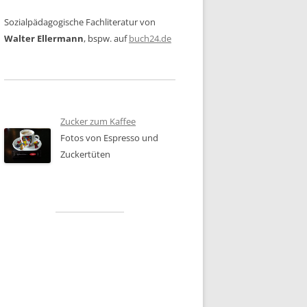
Sozialpädagogische Fachliteratur von
Walter Ellermann
, bspw. auf
buch24.de
Zucker zum Kaffee
Fotos von Espresso und
Zuckertüten